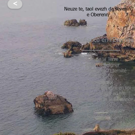
<
Neuze te, taol evezh da seveniñ
e Oberenn
La Confiance en l'Eternité
O Fille de la Terre
Je veux t'enseigner
La Confiance en l'Eternité
Souviens-toi
Que tu portes l'Eternité en toi
Que sa Force agit en toi
Et qu'elle veille à ta subsistance
Alors toi veille à réaliser
Son Oeuvre