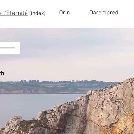
Orin
Darempred
 l'Eternité
(index)
zh