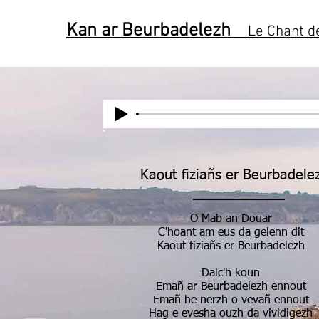
Kan ar Beurbadelezh
Le Chant de
Kaout fiziañs er Beurbadele
O Mab an Douar
C'hoant am eus da gelenn dit
Kaout fiziañs er Beurbadelezh
Dalc'h koun
Emañ ar Beurbadelezh ennout
Emañ he nerzh o vevañ ennout
Hag e evesha ouzh da vividigezh