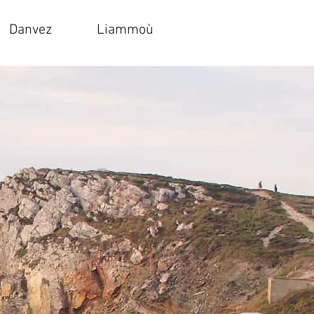
Danvez
Liammoù