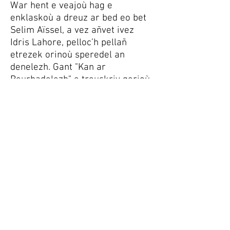
War hent e veajoù hag e
enklaskoù a dreuz ar bed eo bet
Selim Aïssel, a vez añvet ivez
Idris Lahore, pelloc’h pellañ
etrezek orinoù speredel an
denelezh. Gant "Kan ar
Beurbadelezh" e treuskriv gerioù
ar furnezh deuet deomp deus orin
Bugel-den. Daoust ma seblant
sklaer ster an testennoù-se da
gentañ penn, e vezer souezet a
feur ma lenner anezho en-dro :
komprenet e vezont en un doare
nevez bep tro, hag dizoloadennoù
nevez a reer bep taol...
Hiziv an deiz eo pouezus reiñ ur
ster d'ar vuhez, kavout ster hon
buhez zoken. Lenn hag adlenn
gerioù ar furnezh-se, kompren o