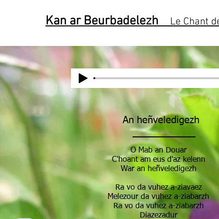
Kan ar Beurbadelezh
Le Chant de
An heñveledigezh
O Mab an Douar
C'hoant am eus d'az kelenn
War an heñveledigezh
Ra vo da vuhez a-ziavaez
Melezour da vuhez a-ziabarzh
Ra vo da vuhez a-ziabarzh
Diazezadur