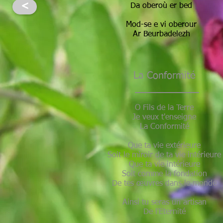
<
Da oberoù er bed
Mod-se e vi oberour
Ar Beurbadelezh
La Conformité
O Fils de la Terre
Je veux t'enseigne
La Conformité
Que ta vie extérieure
Soit le miroir de ta vie intérieure
Que ta vie intérieure
Soit comme la fondation
De tes œuvres dans le monde
Ainsi tu seras un artisan
De l'Eternité