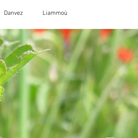
Danvez
Liammoù