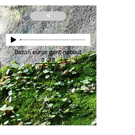
<
Bezañ eürus gant nebeut
a dra
O Mab an Douar
C'hoant am eus da gelenn dit
Bezañ eürus gant nebeut a dra
Evit bezañ stag ouzh tra ebet
Dav e vo dit gouzout
Ar gwir madoù
A zo en eürusted an diabarzh
Ha ket e-barzh c'hoant
Ar madoù a-ziavaez
Te contenter de peu