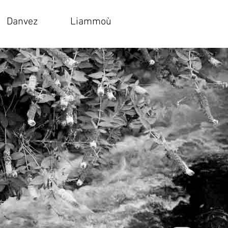
Danvez
Liammoù