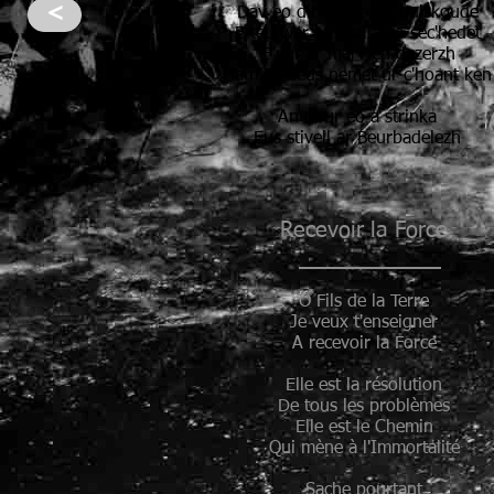
<
Dav eo dit gouzout koulskoude
E teu war an hini a zo sec'hedet
E par ar marv en dezerzh
Ha n'en deus nemet ur c'hoant ken
An dour eo a strinka
Eus stivell ar Beurbadelezh
Recevoir la Force
O Fils de la Terre
Je veux t'enseigner
A recevoir la Force
Elle est la résolution
De tous les problèmes
Elle est le Chemin
Qui mène à l'Immortalité
Sache pourtant