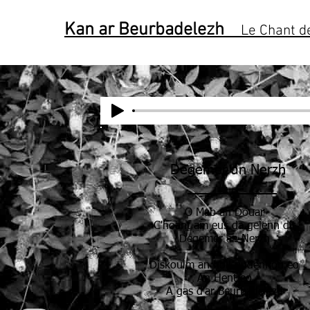
Kan ar Beurbadelezh
Le Chant de
Degemer an Nerzh
O Mab an Douar
C'hoant am eus da gelenn dit
Degemer an Nerzh
Diskoulm an holl gudennoù eo
An Hent eo
A gas d'ar Beurbadelezh