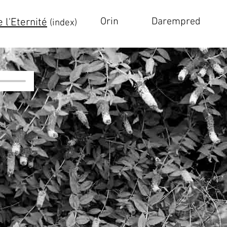
Orin
Darempred
 l'Eternité
(index)