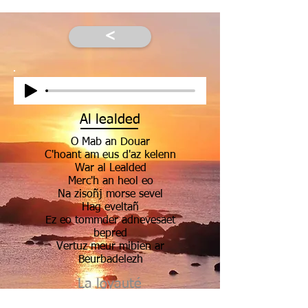
<
Al lealded
O Mab an Douar
C'hoant am eus d'az kelenn
War al Lealded
Merc'h an heol eo
Na zisoñj morse sevel
Hag eveltañ
Ez eo tommder adnevesaet
bepred
Vertuz meur mibien ar
Beurbadelezh
La loyauté