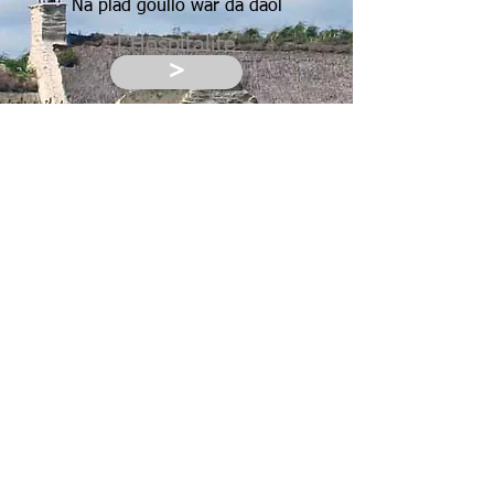
Na plad goullo war da daol
L'Hospitalité
>
O Fille de la Terre
Je veux t'enseigner
L' Hospitalité
Celle du jour
Et celle de la nuit
Que ta maison soit pour tes frères
Comme les branches du figuier
Il protège
De la pluie et du soleil
Il nourrit celui qui a faim
Sans jamais rien retenir
Qu'ainsi il n'y ait ni serrure sur ta
porte
Ni assiette vide sur ta table
12