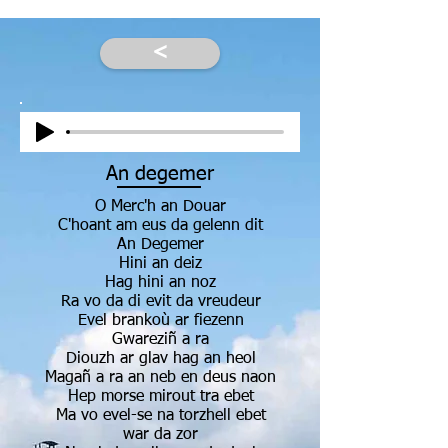
<
An degemer
O Merc'h an Douar
C'hoant am eus da gelenn dit
An Degemer
Hini an deiz
Hag hini an noz
Ra vo da di evit da vreudeur
Evel brankoù ar fiezenn
Gwareziñ a ra
Diouzh ar glav hag an heol
Magañ a ra an neb en deus naon
Hep morse mirout tra ebet
Ma vo evel-se na torzhell ebet
war da zor