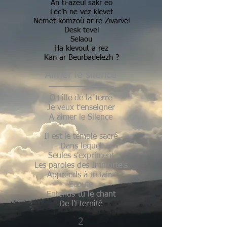
An ti-azeul sakr eo
Lec'h ne vez klevet
Nemet komzoù ar re Zivarvel
Desk tevel
Selaou
Ha klevout a rez
Kan ar Beurbadelezh ?
Aimer le silence
O Fille de la Terre
Je veux t'enseigner
A aimer le Silence
Il est le temple sacré
Dans lequel
Seules s'expriment
Les paroles des Immortels
Apprends à te taire
Ecoute
Entends-tu le chant
De l'Eternité
2