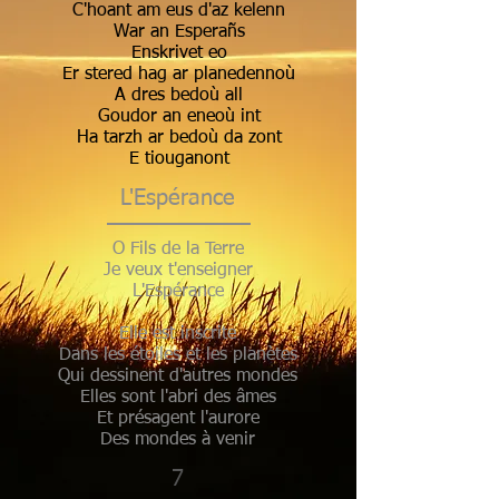
C'hoant am eus d'az kelenn
War an Esperañs
Enskrivet eo
Er stered hag ar planedennoù
A dres bedoù all
Goudor an eneoù int
Ha tarzh ar bedoù da zont
E tiouganont
L'Espérance
O Fils de la Terre
Je veux t'enseigner
L'Espérance
Elle est inscrite
Dans les étoiles et les planètes
Qui dessinent d'autres mondes
Elles sont l'abri des âmes
Et présagent l'aurore
Des mondes à venir
7