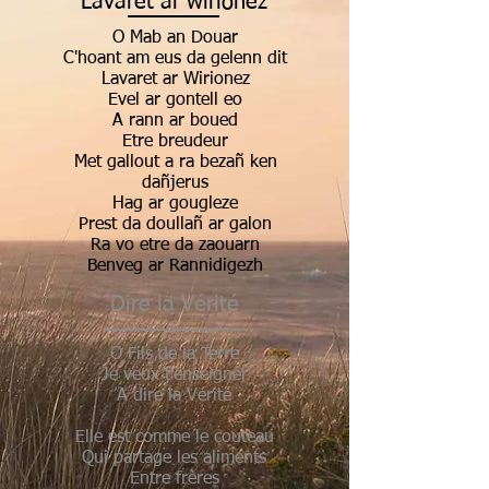
Lavaret ar wirionez
O Mab an Douar
C'hoant am eus da gelenn dit
Lavaret ar Wirionez
Evel ar gontell eo
A rann ar boued
Etre breudeur
Met gallout a ra bezañ ken
dañjerus
Hag ar gougleze
Prest da doullañ ar galon
Ra vo etre da zaouarn
Benveg ar Rannidigezh
Dire la Vérité
O Fils de la Terre
Je veux t'enseigner
A dire la Vérité
Elle est comme le couteau
Qui partage les aliments
Entre frères