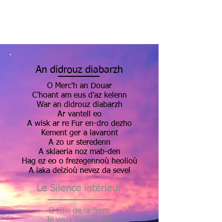
An didrouz diabarzh
O Merc'h an Douar
C'hoant am eus d'az kelenn
War an didrouz diabarzh
Ar vantell eo
A wisk ar re Fur en-dro dezho
Kement ger a lavaront
A zo ur steredenn
A sklaeria noz mab-den
Hag ez eo o frezegennoù heolioù
A laka deizioù nevez da sevel
Le Silence intérieur
O Fille de la Terre
Je veux t'enseigner