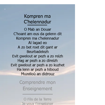
Kompren ma
C'helennadur
O Mab an Douar
C'hoant am eus da gelenn dit
Kompren ma c'helennadur
Al lagad eo
A zo bet roet dit gant ar
Beurbadelezh
Evit gwelout ar pezh a zo reizh
Hag ar pezh a zo direizh
Evit gwelout ar pezh a zo kuzhet
Ha lenn ar pezh a hiboud
Muzelloù an didrouz
Comprendre mon
Enseignement
O Fils de la Terre
Je veux t'enseigner