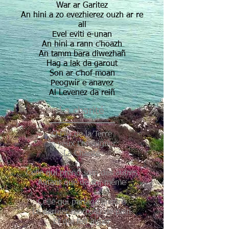
War ar Garitez
An hini a zo evezhierez ouzh ar re
all
Evel eviti e-unan
An hini a rann c'hoazh
An tamm bara diwezhañ
Hag a lak da garout
Son ar c'hof moan
Peogwir e anavez
Al Levenez da reiñ
La charité
O Fils de la Terre
Je veux t'enseigner
La Charité
Celle qui prend soin des autres
Autant que de soi-même
Celle qui partage encore
Le dernier morceau de pain
Et qui fait aimer