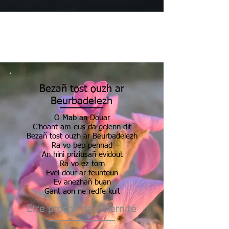
Bezañ tost ouzh ar
Beurbadelezh
O Mab an Douar
C'hoant am eus da gelenn dit
Bezañ tost ouzh ar Beurbadelezh
Ra vo bep pennad
An hini priziusañ evidout
Ra vo ez torn
Evel dour ar feunteun
Ev anezhañ buan
Gant aon ne redfe kuit
Etre proche de l’Eternité