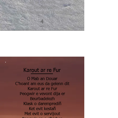
Ils te révèlent
Ton propre destin
Et les desseins de l'Eternité
4
Karout ar re Fur
O Mab an Douar
C'hoant am eus da gelenn dit
Karout ar re Fur
Peogwir e vevont dija er
Beurbadelezh
Klask o daremprediñ
Ket evit kestañ
Met evit o servijout