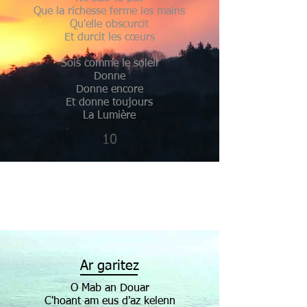
Que la richesse ferme les mains
Qu'elle obscurcit
Et durcit les cœurs
Sois comme le soleil
Donne
Donne encore
Et donne toujours
La Lumière
10
Ar garitez
O Mab an Douar
C'hoant am eus d'az kelenn