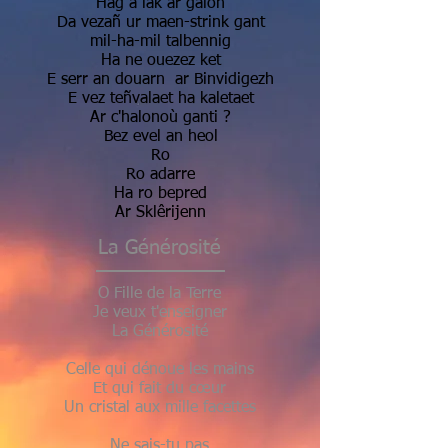
Hag a lak ar galon
Da vezañ ur maen-strink gant
mil-ha-mil talbennig
Ha ne ouezez ket
E serr an douarn ar Binvidigezh
E vez teñvalaet ha kaletaet
Ar c'halonoù ganti ?
Bez evel an heol
Ro
Ro adarre
Ha ro bepred
Ar Sklêrijenn
La Générosité
O Fille de la Terre
Je veux t'enseigner
La Générosité
Celle qui dénoue les mains
Et qui fait du cœur
Un cristal aux mille facettes
Ne sais-tu pas