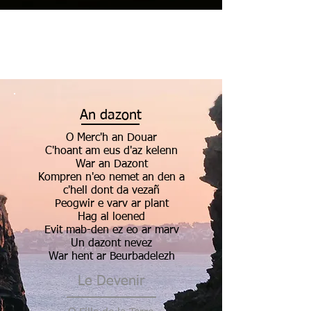
An dazont
O Merc'h an Douar
C'hoant am eus d'az kelenn
War an Dazont
Kompren n'eo nemet an den a
c'hell dont da vezañ
Peogwir e varv ar plant
Hag al loened
Evit mab-den ez eo ar marv
Un dazont nevez
War hent ar Beurbadelezh
Le Devenir