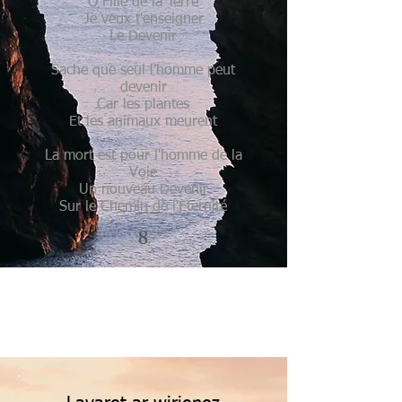
O Fille de la Terre
Je veux t'enseigner
Le Devenir
Sache que seul l'homme peut
devenir
Car les plantes
Et les animaux meurent
La mort est pour l'homme de la
Voie
Un nouveau Devenir
Sur le Chemin de l'Eternité
8