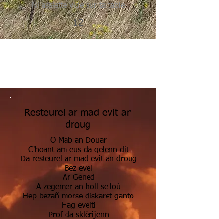
Ni assiette vide sur ta table
12
Resteurel ar mad evit an
droug
O Mab an Douar
C'hoant am eus da gelenn dit
Da resteurel ar mad evit an droug
Bez evel
Ar Gened
A zegemer an holl selloù
Hep bezañ morse diskaret ganto
Hag evelti
Prof da sklêrijenn