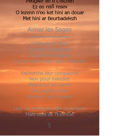
Peogwir en o c'hichen
Ez eo reiñ resev
O lezenn n'eo ket hini an douar
Met hini ar Beurbadelezh
Aimer les Sages
O Fils de la Terre
Je veux t'enseigner
A aimer les Sages
Car ils vivent déjà dans l'Eternité
Recherche leur compagnie
Non pour mendier
Mais pour les servir
Car auprès d'eux
Donner c'est recevoir
Leur loi n'est pas celle de la terre
Mais celle de l'Eternité
5