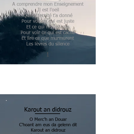
A comprendre mon Enseignement
Il est l'oeil
Que l'Eternité t'a donné
Pour voir ce qui est juste
Et ce qui ne l'est pas
Pour voir ce qui est caché
Et lire ce que murmurent
Les lèvres du silence
1
Karout an didrouz
O Merc'h an Douar
C'hoant am eus da gelenn dit
Karout an didrouz