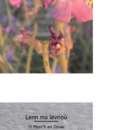
O Fils de la Terre
Je veux t’enseigner
A être proche de l’Eternité
Que chaque instant soit pour toi
Le plus précieux
Qu’il soit dans ta main
Comme l’eau de la fontaine
Bois la vite
De peur qu’elle ne s’écoule
3
Lenn ma levrioù
O Merc'h an Douar