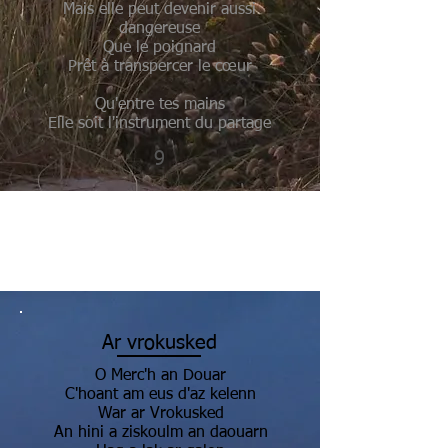
Mais elle peut devenir aussi
dangereuse
Que le poignard
Prêt à transpercer le cœur
Qu'entre tes mains
Elle soit l'instrument du partage
9
Ar vrokusked
O Merc'h an Douar
C'hoant am eus d'az kelenn
War ar Vrokusked
An hini a ziskoulm an daouarn