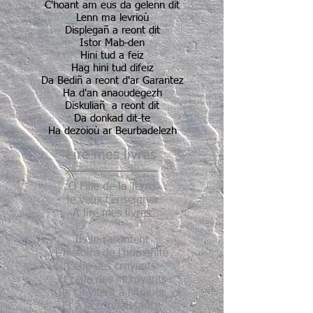
C'hoant am eus da gelenn dit
Lenn ma levrioù
Displegañ a reont dit
Istor Mab-den
Hini tud a feiz
Hag hini tud difeiz
Da Bediñ a reont d'ar Garantez
Ha d'an anaoudegezh
Diskuliañ a reont dit
Da donkad dit-te
Ha dezoioù ar Beurbadelezh
Lire mes livres
O Fille de la Terre
Je veux t'enseigner
A lire mes livres
Ils te racontent
L'histoire de l'humanité
Celle des croyants
Et celle des incroyants
Ils t'invitent à l'Amour
Et à la connaissance