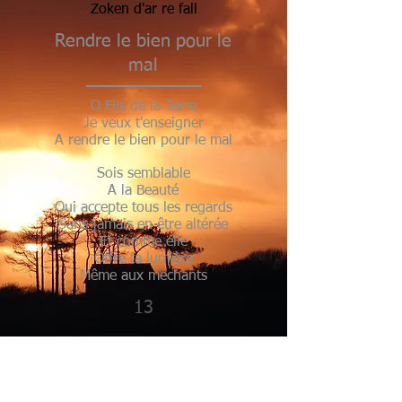
Zoken d'ar re fall
Rendre le bien pour le
mal
O Fils de la Terre
Je veux t'enseigner
A rendre le bien pour le mal
Sois semblable
A la Beauté
Qui accepte tous les regards
Sans jamais en être altérée
Et comme elle
Offre ta lumière
Même aux méchants
13