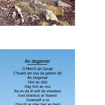
Le son du ventre creux
Car elle connaît
La joie de donner
11
An degemer
O Merc'h an Douar
C'hoant am eus da gelenn dit
An Degemer
Hini an deiz
Hag hini an noz
Ra vo da di evit da vreudeur
Evel brankoù ar fiezenn
Gwareziñ a ra
Diouzh ar glav hag an heol