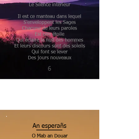
Le Silence intérieur
Il est ce manteau dans lequel
S'enveloppent les Sages
Chacune de leurs paroles
Est une étoile
Qui éclaire la nuit des hommes
Et leurs discours sont des soleils
Qui font se lever
Des jours nouveaux
6
An esperañs
O Mab an Douar