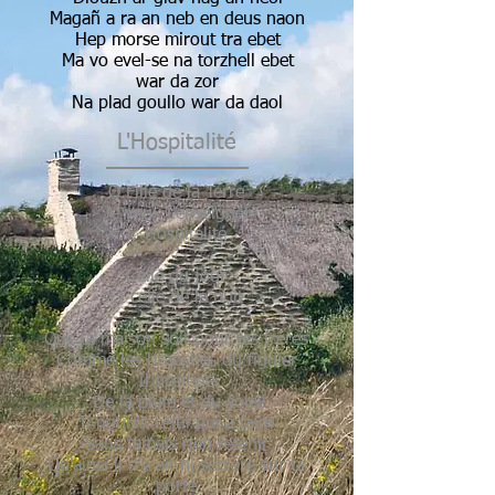
Magañ a ra an neb en deus naon
Hep morse mirout tra ebet
Ma vo evel-se na torzhell ebet
war da zor
Na plad goullo war da daol
L'Hospitalité
O Fille de la Terre
Je veux t'enseigner
L' Hospitalité
Celle du jour
Et celle de la nuit
Que ta maison soit pour tes frères
Comme les branches du figuier
Il protège
De la pluie et du soleil
Il nourrit celui qui a faim
Sans jamais rien retenir
Qu'ainsi il n'y ait ni serrure sur ta
porte